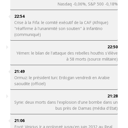
Nasdaq -0,06%, S&P 500 -0,18%
22:54
Crise à la Fifa: le comité exécutif de la CAF (Afrique)
"réaffirme à l'unanimité son soutien" à Infantino
(communiqué)
22:50
Yémen: le bilan de l'attaque des rebelles houthis s'élève
à 58 morts (source militaire)
21:49
Ormuz: le président turc Erdogan vendredi en Arabie
saoudite (officiel)
21:28
Syrie: deux morts dans l'explosion d'une bombe dans un
bus près de Damas (média d'Etat)
21:06
Foot: Vinicius Jr a prolongé jusqu'en juin 2032 au Real