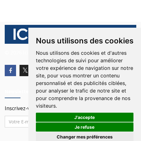
Nous utilisons des cookies
© 2026 Ici Beyrouth. Tous les droits sont réservés.
Nous utilisons des cookies et d'autres
technologies de suivi pour améliorer
votre expérience de navigation sur notre
site, pour vous montrer un contenu
personnalisé et des publicités ciblées,
pour analyser le trafic de notre site et
Newsletter
pour comprendre la provenance de nos
visiteurs.
Inscrivez-vous à notre Newsletter
J'accepte
Je refuse
Changer mes préférences