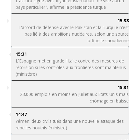
L'accord signé avec Riyad et Islamabad "ne vise aucun
pays particulier", affirme la présidence turque
15:38
L'accord de défense avec le Pakistan et la Turquie n'est
pas lié à des ambitions nucléaires, selon une source
officielle saoudienne
15:31
L'Espagne met en garde l'Italie contre des mesures de
rétorsion si les contrôles aux frontières sont maintenus
(ministère)
15:31
23.000 emplois en moins en juillet aux Etats-Unis mais
chômage en baisse
14:47
Yémen: deux civils tués dans une nouvelle attaque des
rebelles houthis (ministre)