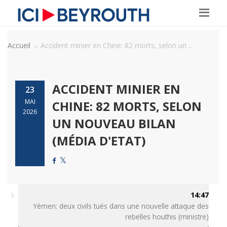
Accueil
Accident minier en Chine: 82 morts, selon un ...
ACCIDENT MINIER EN
23
MAI
CHINE: 82 MORTS, SELON
2026
UN NOUVEAU BILAN
(MÉDIA D'ETAT)
14:47
Yémen: deux civils tués dans une nouvelle attaque des
rebelles houthis (ministre)