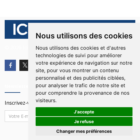
Nous utilisons des cookies
© 2026 Ici Beyrouth. Tous les droits sont réservés.
Nous utilisons des cookies et d'autres
technologies de suivi pour améliorer
votre expérience de navigation sur notre
site, pour vous montrer un contenu
personnalisé et des publicités ciblées,
pour analyser le trafic de notre site et
Newsletter
pour comprendre la provenance de nos
visiteurs.
Inscrivez-vous à notre Newsletter
J'accepte
Je refuse
Changer mes préférences