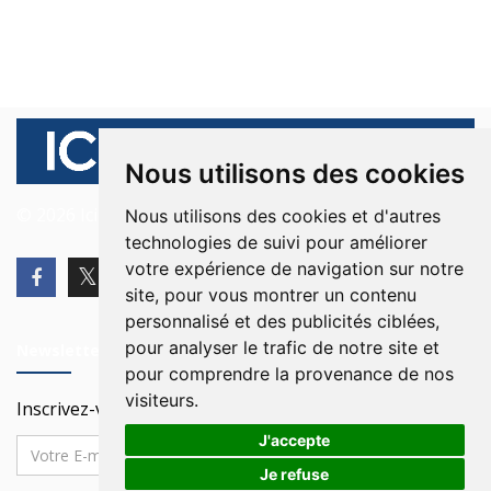
Nous utilisons des cookies
© 2026 Ici Beyrouth. Tous les droits sont réservés.
Nous utilisons des cookies et d'autres
technologies de suivi pour améliorer
votre expérience de navigation sur notre
site, pour vous montrer un contenu
personnalisé et des publicités ciblées,
pour analyser le trafic de notre site et
Newsletter
pour comprendre la provenance de nos
visiteurs.
Inscrivez-vous à notre Newsletter
J'accepte
Je refuse