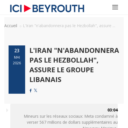
Accueil
L'Iran "n'abandonnera pas le Hezbollah", assure ...
L'IRAN "N'ABANDONNERA
23
MAI
PAS LE HEZBOLLAH",
2026
ASSURE LE GROUPE
LIBANAIS
03:04
Mineurs sur les réseaux sociaux: Meta condamné à
verser 567 millions de dollars supplémentaires au