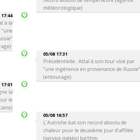
record absolu de température (agence
météorologique)
 17:44
t à la
r "une
ssie"
rage)
05/08 17:31
Présidentielle : Attal à son tour visé par
"une ingérence en provenance de Russie
(entourage)
 17:01
gne la
ur le
cains)
05/08 16:57
L'Autriche bat son record absolu de
chaleur pour le deuxième jour d'affilée
(service météo) bg/thm