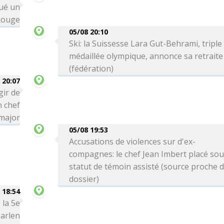
qué un
Rouge
05/08 20:10
Ski: la Suissesse Lara Gut-Behrami, triple
médaillée olympique, annonce sa retraite
(fédération)
 20:07
gir de
n chef
-major
05/08 19:53
Accusations de violences sur d'ex-
compagnes: le chef Jean Imbert placé so
statut de témoin assisté (source proche 
dossier)
 18:54
 la 5e
arlen