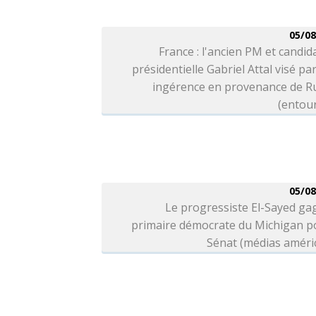
05/08
France : l'ancien PM et candida
présidentielle Gabriel Attal visé pa
ingérence en provenance de Ru
(entou
05/08
Le progressiste El-Sayed ga
primaire démocrate du Michigan po
Sénat (médias améri