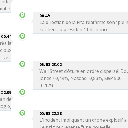
ander
 match
00:49
La direction de la Fifa réaffirme son "plei
soutien au président" Infantino.
00:44
rès la
re aux
rivés.
05/08 23:02
Wall Street clôture en ordre dispersé: Do
Jones +0,49%, Nasdaq -0,83%, S&P 500
-0,17%
 22:39
can de
logie)
05/08 22:28
L'incident impliquant un drone explosif à
Leipzig représente "une nouvelle