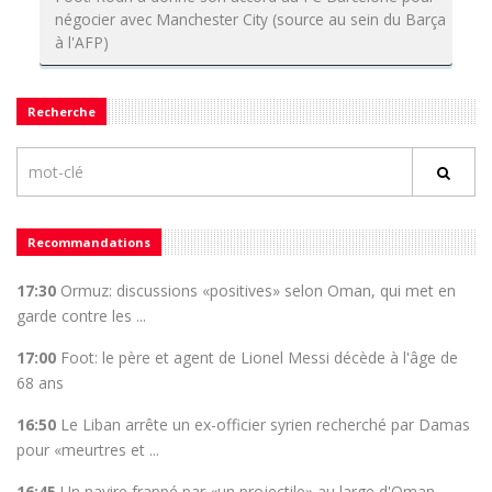
négocier avec Manchester City (source au sein du Barça
à l'AFP)
Recherche
Recommandations
17:30
Ormuz: discussions «positives» selon Oman, qui met en
garde contre les ...
17:00
Foot: le père et agent de Lionel Messi décède à l'âge de
68 ans
16:50
Le Liban arrête un ex-officier syrien recherché par Damas
pour «meurtres et ...
16:45
Un navire frappé par «un projectile» au large d'Oman