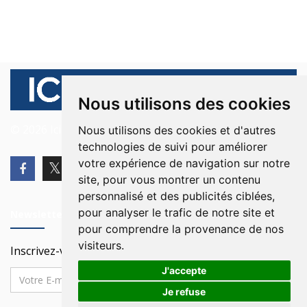
Nous utilisons des cookies
© 2026 Ici Beyrouth. Tous les droits sont réservés.
Nous utilisons des cookies et d'autres
technologies de suivi pour améliorer
votre expérience de navigation sur notre
site, pour vous montrer un contenu
personnalisé et des publicités ciblées,
pour analyser le trafic de notre site et
Newsletter
pour comprendre la provenance de nos
visiteurs.
Inscrivez-vous à notre Newsletter
J'accepte
Je refuse