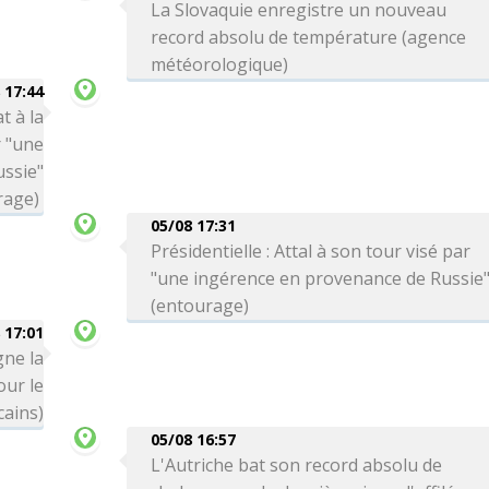
La Slovaquie enregistre un nouveau
record absolu de température (agence
météorologique)
 17:44
t à la
r "une
ssie"
rage)
05/08 17:31
Présidentielle : Attal à son tour visé par
"une ingérence en provenance de Russie
(entourage)
 17:01
gne la
ur le
cains)
05/08 16:57
L'Autriche bat son record absolu de