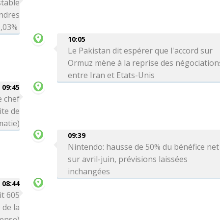
table
ondres
-0,03%
10:05
Le Pakistan dit espérer que l'accord sur
Ormuz mène à la reprise des négociation
entre Iran et Etats-Unis
09:45
e chef
ite de
matie)
09:39
Nintendo: hausse de 50% du bénéfice net
sur avril-juin, prévisions laissées
inchangées
08:44
it 605
 de la
ense)