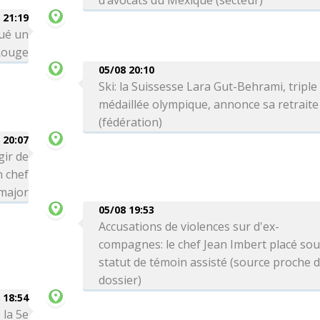
d’avocats du Mexique (secteur)
 21:19
qué un
Rouge
05/08 20:10
Ski: la Suissesse Lara Gut-Behrami, triple
médaillée olympique, annonce sa retraite
(fédération)
 20:07
gir de
n chef
-major
05/08 19:53
Accusations de violences sur d'ex-
compagnes: le chef Jean Imbert placé so
statut de témoin assisté (source proche 
dossier)
 18:54
 la 5e