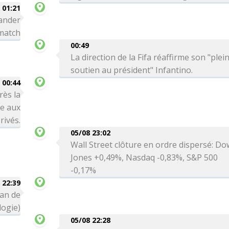
01:21
ander
 match
00:49
La direction de la Fifa réaffirme son "plei
soutien au président" Infantino.
00:44
rès la
re aux
rivés.
05/08 23:02
Wall Street clôture en ordre dispersé: Do
Jones +0,49%, Nasdaq -0,83%, S&P 500
-0,17%
 22:39
can de
logie)
05/08 22:28