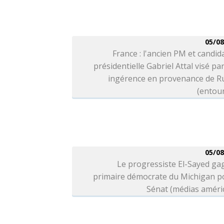
05/08
France : l'ancien PM et candida
présidentielle Gabriel Attal visé pa
ingérence en provenance de Ru
(entou
05/08
Le progressiste El-Sayed ga
primaire démocrate du Michigan po
Sénat (médias améri