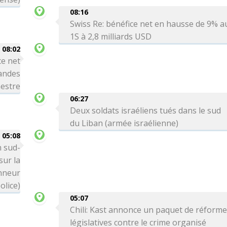
08:16
Swiss Re: bénéfice net en hausse de 9% a
1S à 2,8 milliards USD
08:02
ce net
andes
mestre
06:27
Deux soldats israéliens tués dans le sud
du Liban (armée israélienne)
05:08
n sud-
ur la
onneur
olice)
05:07
Chili: Kast annonce un paquet de réform
législatives contre le crime organisé