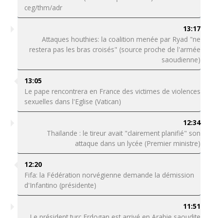
ceg/thm/adr
13:17
Attaques houthies: la coalition menée par Ryad "ne
restera pas les bras croisés" (source proche de l'armée
saoudienne)
13:05
Le pape rencontrera en France des victimes de violences
sexuelles dans l'Eglise (Vatican)
12:34
Thaïlande : le tireur avait "clairement planifié" son
attaque dans un lycée (Premier ministre)
12:20
Fifa: la Fédération norvégienne demande la démission
d'Infantino (présidente)
11:51
Le président turc Erdogan est arrivé en Arabie saoudite