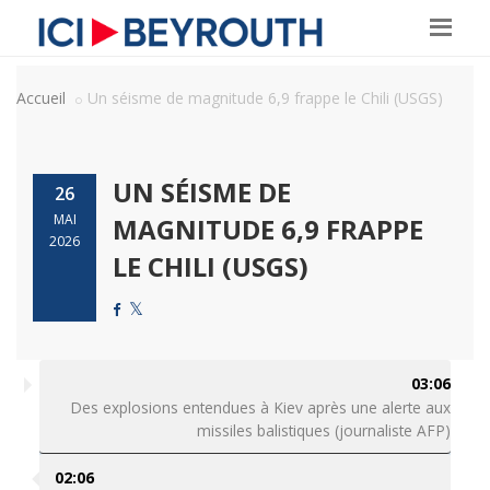
Accueil
Un séisme de magnitude 6,9 frappe le Chili (USGS)
UN SÉISME DE
26
MAI
MAGNITUDE 6,9 FRAPPE
2026
LE CHILI (USGS)
03:06
Des explosions entendues à Kiev après une alerte aux
missiles balistiques (journaliste AFP)
02:06