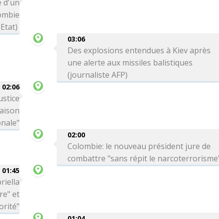
 d'un
lombie
Etat)
03:06
Des explosions entendues à Kiev après
une alerte aux missiles balistiques
(journaliste AFP)
02:06
ustice
Maison
onale"
02:00
Colombie: le nouveau président jure de
combattre "sans répit le narcoterrorisme
01:45
riella
re" et
orité"
01:04