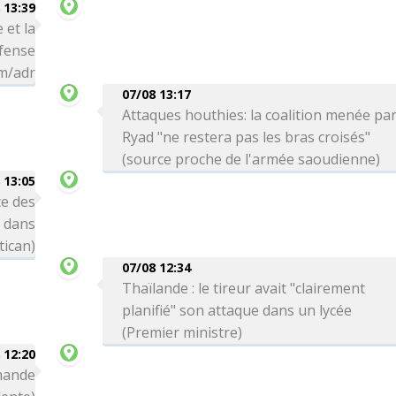
 13:39
 et la
éfense
hm/adr
07/08 13:17
Attaques houthies: la coalition menée pa
Ryad "ne restera pas les bras croisés"
(source proche de l'armée saoudienne)
 13:05
e des
s dans
tican)
07/08 12:34
Thaïlande : le tireur avait "clairement
planifié" son attaque dans un lycée
(Premier ministre)
 12:20
emande