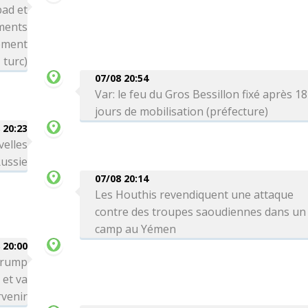
bad et
ements
nement
turc)
07/08 20:54
Var: le feu du Gros Bessillon fixé après 18
jours de mobilisation (préfecture)
 20:23
velles
Russie
07/08 20:14
Les Houthis revendiquent une attaque
contre des troupes saoudiennes dans un
camp au Yémen
 20:00
 Trump
 et va
venir