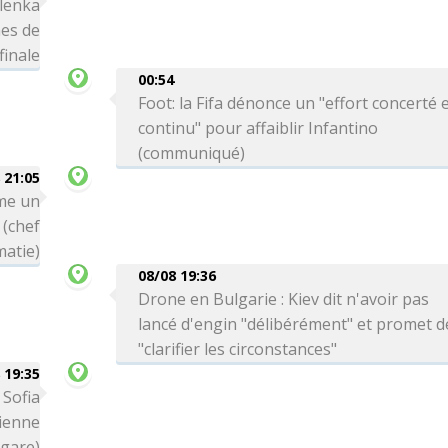
lenka
mes de
finale
00:54
Foot: la Fifa dénonce un "effort concerté 
continu" pour affaiblir Infantino
(communiqué)
 21:05
me un
 (chef
matie)
08/08 19:36
Drone en Bulgarie : Kiev dit n'avoir pas
lancé d'engin "délibérément" et promet d
"clarifier les circonstances"
 19:35
 Sofia
ienne
lgare)