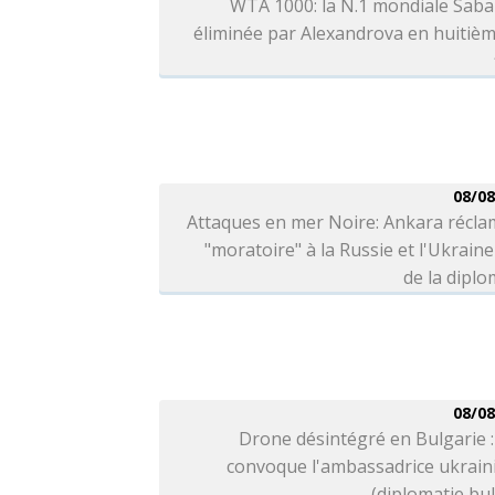
WTA 1000: la N.1 mondiale Saba
éliminée par Alexandrova en huitiè
08/08
Attaques en mer Noire: Ankara récla
"moratoire" à la Russie et l'Ukraine
de la diplo
08/08
Drone désintégré en Bulgarie :
convoque l'ambassadrice ukrain
(diplomatie bu