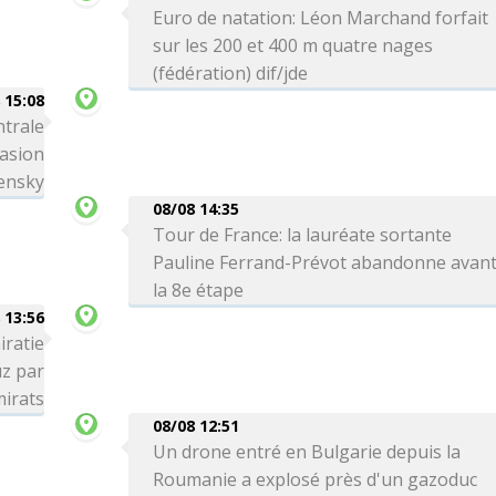
Euro de natation: Léon Marchand forfait
sur les 200 et 400 m quatre nages
(fédération) dif/jde
 15:08
ntrale
vasion
lensky
08/08 14:35
Tour de France: la lauréate sortante
Pauline Ferrand-Prévot abandonne avan
la 8e étape
 13:56
iratie
uz par
mirats
08/08 12:51
Un drone entré en Bulgarie depuis la
Roumanie a explosé près d'un gazoduc