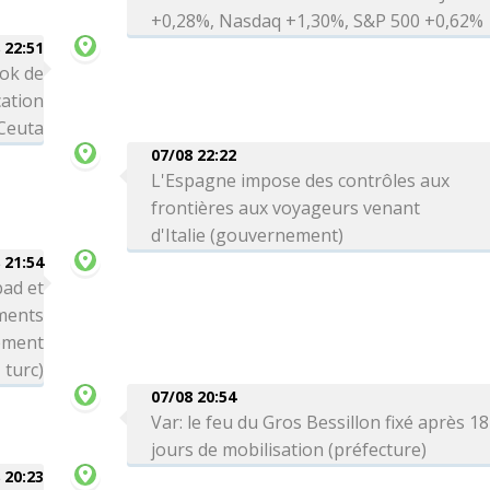
+0,28%, Nasdaq +1,30%, S&P 500 +0,62%
 22:51
ok de
cation
 Ceuta
07/08 22:22
L'Espagne impose des contrôles aux
frontières aux voyageurs venant
d'Italie (gouvernement)
 21:54
bad et
ements
nement
turc)
07/08 20:54
Var: le feu du Gros Bessillon fixé après 18
jours de mobilisation (préfecture)
 20:23