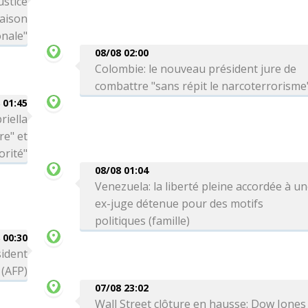
ustice
Maison
onale"
08/08 02:00
Colombie: le nouveau président jure de
combattre "sans répit le narcoterrorisme
 01:45
riella
re" et
orité"
08/08 01:04
Venezuela: la liberté pleine accordée à u
ex-juge détenue pour des motifs
politiques (famille)
 00:30
sident
 (AFP)
07/08 23:02
Wall Street clôture en hausse: Dow Jones