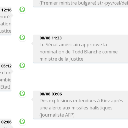
(Premier ministre bulgare) str-pyv/cel/de
 12:16
onoré"
nation
ustice
08/08 11:33
Le Sénat américain approuve la
nomination de Todd Blanche comme
ministre de la Justice
 05:12
 d'un
lombie
Etat)
08/08 03:06
Des explosions entendues à Kiev après
une alerte aux missiles balistiques
(journaliste AFP)
 02:06