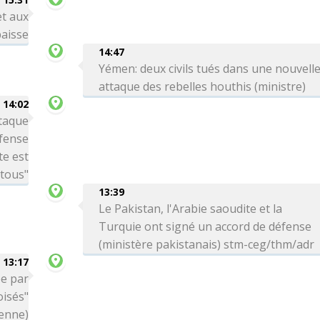
et aux
aisse
14:47
Yémen: deux civils tués dans une nouvell
attaque des rebelles houthis (ministre)
14:02
ttaque
éfense
te est
 tous"
13:39
Le Pakistan, l'Arabie saoudite et la
Turquie ont signé un accord de défense
(ministère pakistanais) stm-ceg/thm/adr
13:17
ée par
oisés"
ienne)