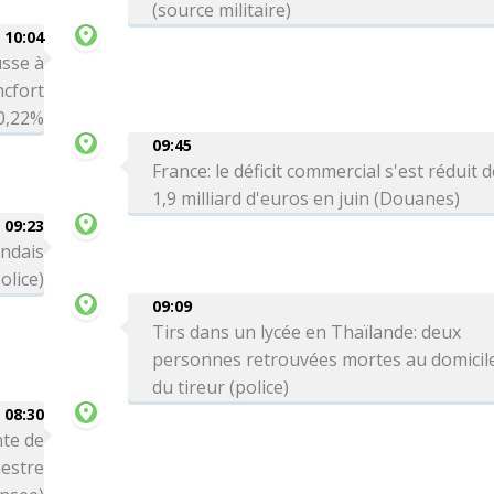
(source militaire)
10:04
sse à
ncfort
0,22%
09:45
France: le déficit commercial s'est réduit 
1,9 milliard d'euros en juin (Douanes)
09:23
andais
olice)
09:09
Tirs dans un lycée en Thaïlande: deux
personnes retrouvées mortes au domicil
du tireur (police)
08:30
te de
mestre