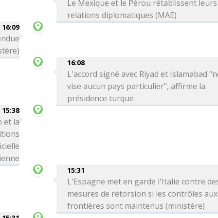
Le Mexique et le Pérou rétablissent leurs
relations diplomatiques (MAE)
16:09
tendue
stère)
16:08
L'accord signé avec Riyad et Islamabad "n
vise aucun pays particulier", affirme la
présidence turque
15:38
 et la
itions
cielle
ienne
15:31
L'Espagne met en garde l'Italie contre de
mesures de rétorsion si les contrôles aux
frontières sont maintenus (ministère)
15:31