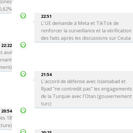
 Jones
0,62%
22:51
L'UE demande à Meta et TikTok de
renforcer la surveillance et la vérification
des faits après les discussions sur Ceuta
22:22
s aux
enant
ement)
21:54
L'accord de défense avec Islamabad et
Ryad "ne contredit pas" les engagements
de la Turquie avec l'Otan (gouvernement
turc)
20:54
rès 18
cture)
20:23