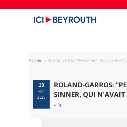
Accueil
Roland-Garros: "Personne n'est un robot", a
ROLAND-GARROS: "PE
28
MAI
SINNER, QUI N'AVAIT
2026