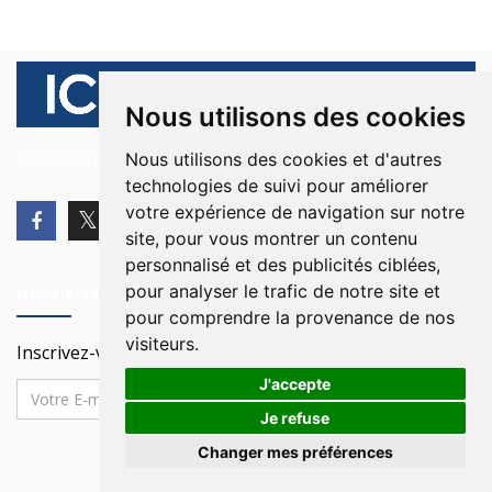
Nous utilisons des cookies
© 2026 Ici Beyrouth. Tous les droits sont réservés.
Nous utilisons des cookies et d'autres
technologies de suivi pour améliorer
votre expérience de navigation sur notre
site, pour vous montrer un contenu
personnalisé et des publicités ciblées,
pour analyser le trafic de notre site et
Newsletter
pour comprendre la provenance de nos
visiteurs.
Inscrivez-vous à notre Newsletter
J'accepte
Je refuse
Changer mes préférences