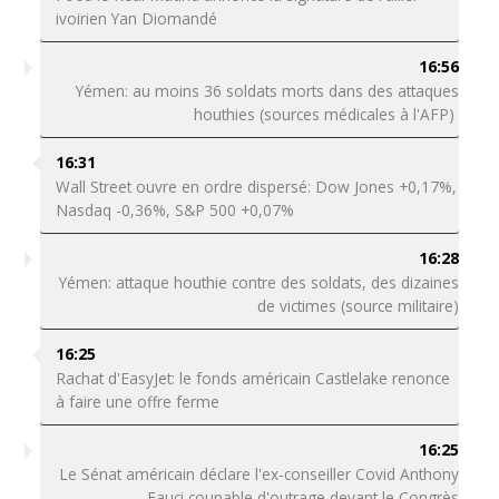
ivoirien Yan Diomandé
16:56
Yémen: au moins 36 soldats morts dans des attaques
houthies (sources médicales à l'AFP)
16:31
Wall Street ouvre en ordre dispersé: Dow Jones +0,17%,
Nasdaq -0,36%, S&P 500 +0,07%
16:28
Yémen: attaque houthie contre des soldats, des dizaines
de victimes (source militaire)
16:25
Rachat d'EasyJet: le fonds américain Castlelake renonce
à faire une offre ferme
16:25
Le Sénat américain déclare l'ex-conseiller Covid Anthony
Fauci coupable d'outrage devant le Congrès