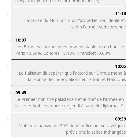
d'espionnage d'un site d'armement (police)
11:16
La Corée du Nord a tiré un "projectile non identifié",
selon l'armée sud-coréenne
10:07
Les Bourses européennes ouvrent stable ou en hausse:
Paris +0,59%, Londres +0,18%, Francfort -0,03%
10:05
Le Pakistan dit espérer que l'accord sur Ormuz mène à
la reprise des négociations entre Iran et Etats-Unis
09:45
Le Premier ministre pakistanais et le chef de l'armée en
visite en Arabie saoudite de jeudi à samedi (diplomatie)
09:39
Nintendo: hausse de 50% du bénéfice net sur avril-juin,
prévisions laissées inchangées