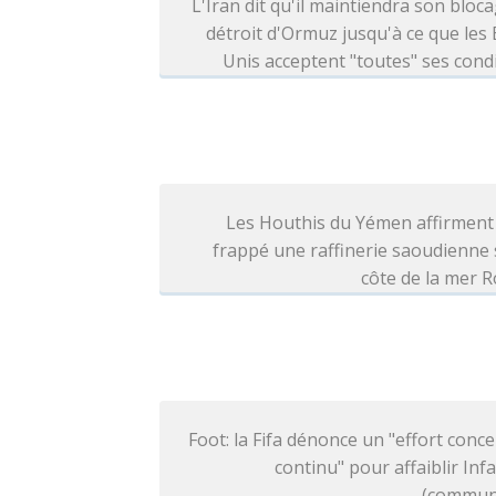
L'Iran dit qu'il maintiendra son bloc
détroit d'Ormuz jusqu'à ce que les 
Unis acceptent "toutes" ses cond
Les Houthis du Yémen affirment
frappé une raffinerie saoudienne 
côte de la mer 
Foot: la Fifa dénonce un "effort conce
continu" pour affaiblir Inf
(commun