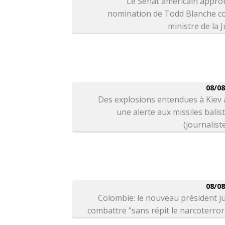
Le Sénat américain appro
nomination de Todd Blanche 
ministre de la J
08/08
Des explosions entendues à Kiev
une alerte aux missiles balis
(journalist
08/08
Colombie: le nouveau président j
combattre "sans répit le narcoterro