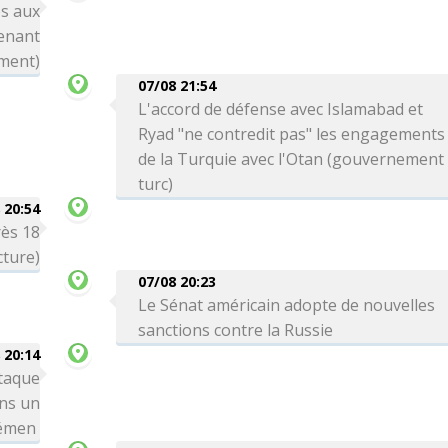
s aux
enant
ement)
07/08 21:54
L'accord de défense avec Islamabad et
Ryad "ne contredit pas" les engagements
de la Turquie avec l'Otan (gouvernement
turc)
 20:54
rès 18
cture)
07/08 20:23
Le Sénat américain adopte de nouvelles
sanctions contre la Russie
 20:14
taque
ns un
Yémen