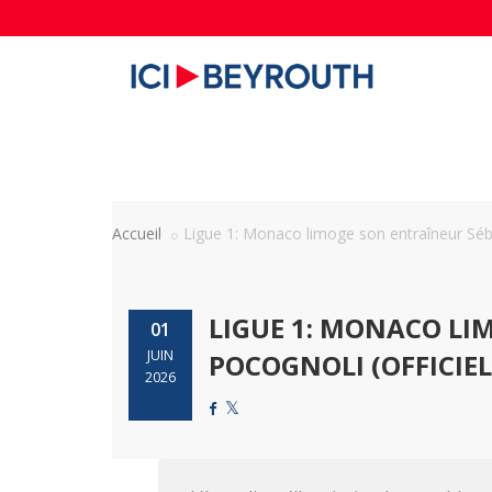
Accueil
Ligue 1: Monaco limoge son entraîneur Séba
LIGUE 1: MONACO LI
01
JUIN
POCOGNOLI (OFFICIEL
2026