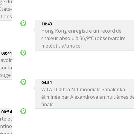
age du
Etats-
itions
10:43
Hong Kong enregistre un record de
chaleur absolu à 36,9°C (observatoire
météo) cla/tmt/cel
09:41
 avoir
sur la
Rouge
04:51
WTA 1000: la N.1 mondiale Sabalenka
éliminée par Alexandrova en huitièmes d
finale
00:54
rté et
antino
iqué)