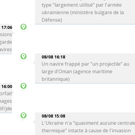
type "largement utilisé" par l'armée
ukrainienne (ministère bulgare de la
Défense)
 17:06
ssions
 garde
avires
08/08 16:18
Un navire frappé par "un projectile" au
large d'Oman (agence maritime
britannique)
 16:00
orfait
 nages
if/jde
08/08 15:08
L'Ukraine n'a "quasiment aucune central
thermique" intacte à cause de l'invasion