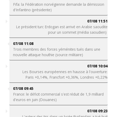
Fifa: la Fédération norvégienne demande la démission
d'Infantino (présidente)
07/08 11:51
Le président turc Erdogan est arrivé en Arabie saoudite
pour un sommet (média saoudien)
07/08 11:08
Trois membres des forces yéménites tués dans une
nouvelle attaque houthie (source militaire)
07/08 10:04
Les Bourses européennes en hausse à l'ouverture:
Paris +0,14%, Francfort +0,36%, Londres +0,22%
07/08 09:45
France: le déficit commercial s'est réduit de 1,9 milliard
d'euros en juin (Douanes)
07/08 09:23
L'auteur des tirs dans un lycée thaïlandais a tué huit