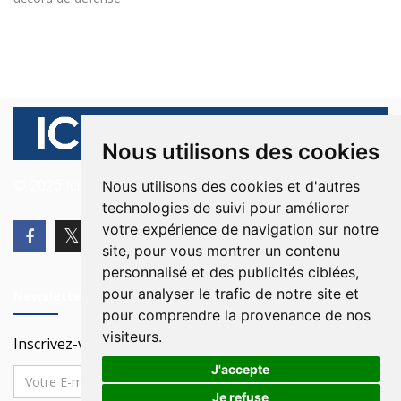
Nous utilisons des cookies
© 2026 Ici Beyrouth. Tous les droits sont réservés.
Nous utilisons des cookies et d'autres
technologies de suivi pour améliorer
votre expérience de navigation sur notre
site, pour vous montrer un contenu
personnalisé et des publicités ciblées,
pour analyser le trafic de notre site et
Newsletter
pour comprendre la provenance de nos
visiteurs.
Inscrivez-vous à notre Newsletter
J'accepte
Je refuse