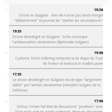
19:36
Drone en Bulgarie : Kiev dit n'avoir pas lancé d'engin
"délibérément" et promet de "clarifier les circonstances"
19:35
Drone désintégré en Bulgarie : Sofia convoque
l'ambassadrice ukrainienne (diplomatie bulgare)
19:06
Cyclisme: Demi Vollering remporte la 8e étape du Tour
de France et endosse le maillot jaune
17:35
Le drone désintégré en Bulgarie est de type "largement
utilisé" par l'armée ukrainienne (ministère bulgare de la
Défense)
17:06
Ormuz: Oman fait état de discussions "positives" avec
l'Iran mais met en garde contre les attaques de navires