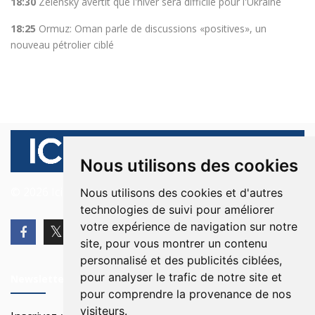
18:30
Zelensky avertit que l'hiver sera difficile pour l'Ukraine
18:25
Ormuz: Oman parle de discussions «positives», un
nouveau pétrolier ciblé
Nous utilisons des cookies
© 2026 Ici Beyrouth. Tous les droits sont réservés.
Nous utilisons des cookies et d'autres
technologies de suivi pour améliorer
votre expérience de navigation sur notre
site, pour vous montrer un contenu
personnalisé et des publicités ciblées,
pour analyser le trafic de notre site et
Newsletter
pour comprendre la provenance de nos
visiteurs.