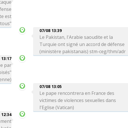
ttaque
éfense
te est
 tous"
07/08 13:39
Le Pakistan, l'Arabie saoudite et la
Turquie ont signé un accord de défense
(ministère pakistanais) stm-ceg/thm/adr
 13:17
ée par
oisés"
ienne)
07/08 13:05
Le pape rencontrera en France des
victimes de violences sexuelles dans
l'Eglise (Vatican)
 12:34
rement