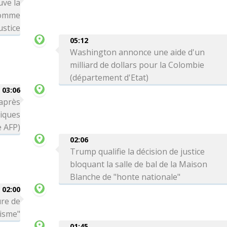
uve la
comme
ustice
05:12
Washington annonce une aide d'un
milliard de dollars pour la Colombie
(département d'Etat)
03:06
 après
tiques
e AFP)
02:06
Trump qualifie la décision de justice
bloquant la salle de bal de la Maison
Blanche de "honte nationale"
02:00
ure de
risme"
01:45