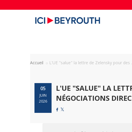
Accueil
L'UE "salue" la lettre de Zelensky pour des ..
L'UE "SALUE" LA LET
05
JUIN
NÉGOCIATIONS DIRECT
2026