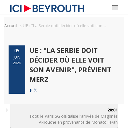
Accueil
UE : "La Serbie doit décider où elle voit son ...
UE : "LA SERBIE DOIT
05
JUIN
DÉCIDER OÙ ELLE VOIT
2026
SON AVENIR", PRÉVIENT
MERZ
20:01
Foot: le Paris SG officialise l'arrivée de Maghnès
Akliouche en provenance de Monaco lle/ah