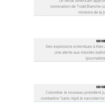
Le Sénat américain appro
nomination de Todd Blanche 
ministre de la J
08/08
Des explosions entendues à Kiev
une alerte aux missiles balis
(journalist
08/08
Colombie: le nouveau président j
combattre "sans répit le narcoterro