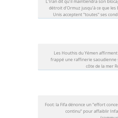
L'Iran dit qu'il maintiendra son bloc
détroit d'Ormuz jusqu'à ce que les 
Unis acceptent "toutes" ses cond
Les Houthis du Yémen affirment
frappé une raffinerie saoudienne 
côte de la mer 
Foot: la Fifa dénonce un "effort conce
continu" pour affaiblir Inf
(commun