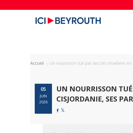
Accueil
Un nourrisson tué par des tirs israéliens en .
UN NOURRISSON TUÉ P
05
JUIN
CISJORDANIE, SES PA
2026