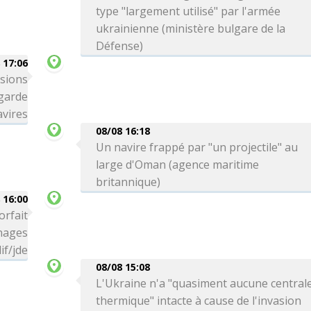
type "largement utilisé" par l'armée
ukrainienne (ministère bulgare de la
Défense)
 17:06
ssions
 garde
avires
08/08 16:18
Un navire frappé par "un projectile" au
large d'Oman (agence maritime
britannique)
 16:00
orfait
 nages
if/jde
08/08 15:08
L'Ukraine n'a "quasiment aucune central
thermique" intacte à cause de l'invasion