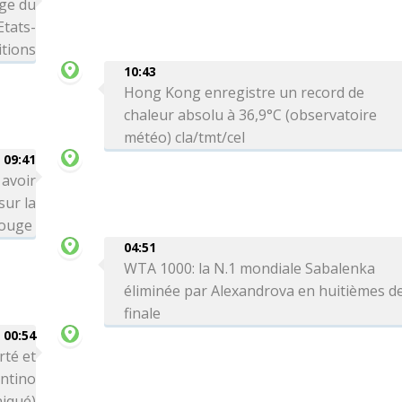
age du
Etats-
itions
10:43
Hong Kong enregistre un record de
chaleur absolu à 36,9°C (observatoire
météo) cla/tmt/cel
09:41
 avoir
sur la
Rouge
04:51
WTA 1000: la N.1 mondiale Sabalenka
éliminée par Alexandrova en huitièmes d
finale
00:54
rté et
antino
iqué)