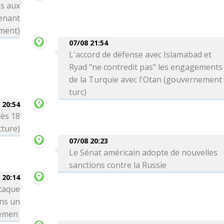
s aux
enant
ement)
07/08 21:54
L'accord de défense avec Islamabad et
Ryad "ne contredit pas" les engagements
de la Turquie avec l'Otan (gouvernement
turc)
 20:54
rès 18
cture)
07/08 20:23
Le Sénat américain adopte de nouvelles
sanctions contre la Russie
 20:14
taque
ns un
Yémen