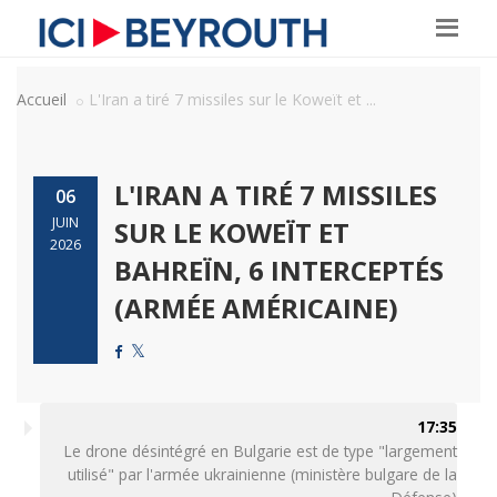
Accueil
L'Iran a tiré 7 missiles sur le Koweït et ...
L'IRAN A TIRÉ 7 MISSILES
06
JUIN
SUR LE KOWEÏT ET
2026
BAHREÏN, 6 INTERCEPTÉS
(ARMÉE AMÉRICAINE)
17:35
Le drone désintégré en Bulgarie est de type "largement
utilisé" par l'armée ukrainienne (ministère bulgare de la