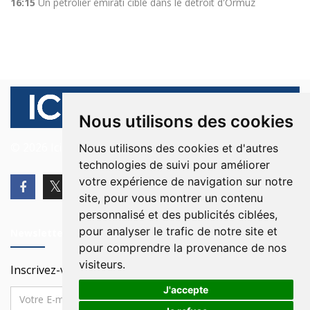
16:15
Un pétrolier émirati ciblé dans le détroit d'Ormuz
Nous utilisons des cookies
© 2026 Ici Beyrouth. Tous les droits sont réservés.
Nous utilisons des cookies et d'autres
technologies de suivi pour améliorer
votre expérience de navigation sur notre
site, pour vous montrer un contenu
personnalisé et des publicités ciblées,
pour analyser le trafic de notre site et
Newsletter
pour comprendre la provenance de nos
visiteurs.
Inscrivez-vous à notre Newsletter
J'accepte