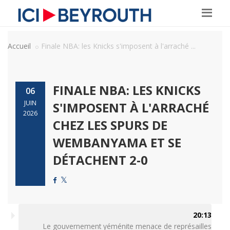
Accueil
Finale NBA: les Knicks s'imposent à l'arraché ...
FINALE NBA: LES KNICKS
06
JUIN
S'IMPOSENT À L'ARRACHÉ
2026
CHEZ LES SPURS DE
WEMBANYAMA ET SE
DÉTACHENT 2-0
20:13
Le gouvernement yéménite menace de représailles