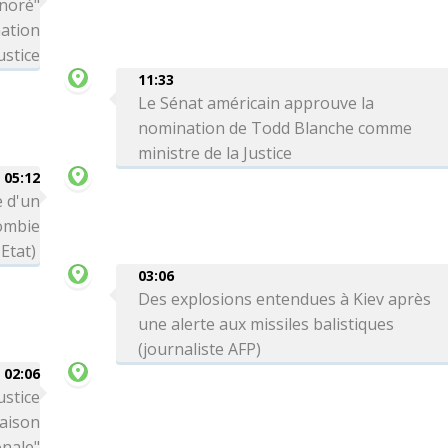
onoré"
nation
ustice
11:33
Le Sénat américain approuve la
nomination de Todd Blanche comme
ministre de la Justice
05:12
 d'un
lombie
Etat)
03:06
Des explosions entendues à Kiev après
une alerte aux missiles balistiques
(journaliste AFP)
02:06
ustice
Maison
onale"