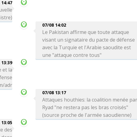
 14:47
uvelle
istre)
07/08 14:02
Le Pakistan affirme que toute attaque
visant un signataire du pacte de défense
avec la Turquie et l'Arabie saoudite est
une "attaque contre tous"
 13:39
 et la
éfense
hm/adr
07/08 13:17
Attaques houthies: la coalition menée pa
Ryad "ne restera pas les bras croisés"
(source proche de l'armée saoudienne)
 13:05
e des