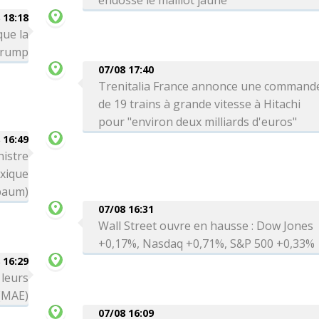
endosse le maillot jaune
 18:18
que la
 Trump
07/08 17:40
Trenitalia France annonce une command
de 19 trains à grande vitesse à Hitachi
pour "environ deux milliards d'euros"
 16:49
nistre
exique
baum)
07/08 16:31
Wall Street ouvre en hausse : Dow Jones
+0,17%, Nasdaq +0,71%, S&P 500 +0,33%
 16:29
 leurs
 (MAE)
07/08 16:09