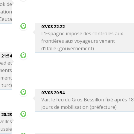
ok de
cation
 Ceuta
07/08 22:22
L'Espagne impose des contrôles aux
frontières aux voyageurs venant
d'Italie (gouvernement)
 21:54
bad et
ements
nement
turc)
07/08 20:54
Var: le feu du Gros Bessillon fixé après 18
jours de mobilisation (préfecture)
 20:23
velles
Russie