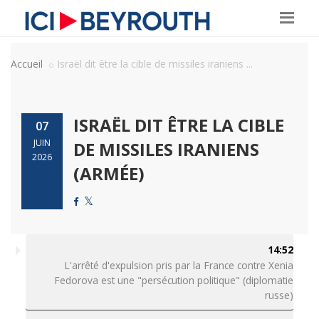
Accueil
Israël dit être la cible de missiles iraniens ...
ISRAËL DIT ÊTRE LA CIBLE
07
JUIN
DE MISSILES IRANIENS
2026
(ARMÉE)
14:52
L'arrêté d'expulsion pris par la France contre Xenia
Fedorova est une "persécution politique" (diplomatie
russe)