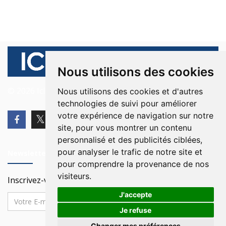
Nous utilisons des cookies
© 2026 Ici Beyrouth. Tous les droits sont réservés.
Nous utilisons des cookies et d'autres
technologies de suivi pour améliorer
votre expérience de navigation sur notre
site, pour vous montrer un contenu
personnalisé et des publicités ciblées,
pour analyser le trafic de notre site et
Newsletter
pour comprendre la provenance de nos
visiteurs.
Inscrivez-vous à notre Newsletter
J'accepte
Je refuse
Changer mes préférences