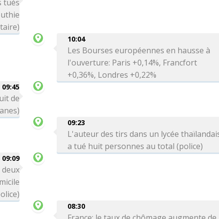
 tués
uthie
taire)
10:04
Les Bourses européennes en hausse à
l'ouverture: Paris +0,14%, Francfort
+0,36%, Londres +0,22%
09:45
uit de
uanes)
09:23
L'auteur des tirs dans un lycée thaïlandai
a tué huit personnes au total (police)
09:09
: deux
icile
olice)
08:30
France: le taux de chômage augmente de