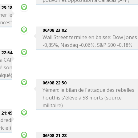
pouvoir et opposition à Caracas (AFP)
 23:18
her le
ances"
06/08 23:02
Wall Street termine en baisse: Dow Jones
-0,85%, Nasdaq -0,06%, S&P 500 -0,18%
 22:54
la CAF
té son
niqué)
06/08 22:50
Yémen: le bilan de l'attaque des rebelles
houthis s'élève à 58 morts (source
militaire)
 21:49
ndredi
iciel)
06/08 21:28