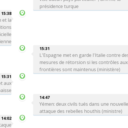
présidence turque
15:38
 et la
itions
cielle
ienne
15:31
L'Espagne met en garde l'Italie contre de
mesures de rétorsion si les contrôles aux
frontières sont maintenus (ministère)
15:31
et aux
aisse
14:47
Yémen: deux civils tués dans une nouvell
attaque des rebelles houthis (ministre)
14:02
ttaque