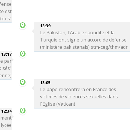
éfense
te est
 tous"
13:39
Le Pakistan, l'Arabie saoudite et la
Turquie ont signé un accord de défense
(ministère pakistanais) stm-ceg/thm/adr
13:17
ée par
oisés"
ienne)
13:05
Le pape rencontrera en France des
victimes de violences sexuelles dans
l'Eglise (Vatican)
12:34
rement
 lycée