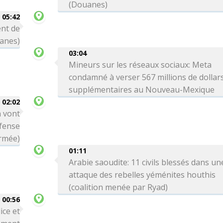
(Douanes)
05:42
ent de
uanes)
03:04
Mineurs sur les réseaux sociaux: Meta
condamné à verser 567 millions de dollar
supplémentaires au Nouveau-Mexique
02:02
n vont
éfense
armée)
01:11
Arabie saoudite: 11 civils blessés dans un
attaque des rebelles yéménites houthis
(coalition menée par Ryad)
00:56
ice et