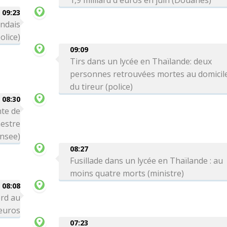
1,9 milliard d'euros en juin (Douanes)
09:23
andais
olice)
09:09
Tirs dans un lycée en Thaïlande: deux
personnes retrouvées mortes au domicil
du tireur (police)
08:30
te de
mestre
Insee)
08:27
Fusillade dans un lycée en Thaïlande : au
moins quatre morts (ministre)
08:08
ord au
'euros
07:23