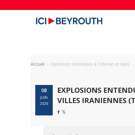
Accueil
Explosions entendues à Téhéran et dans ...
EXPLOSIONS ENTENDU
08
JUIN
VILLES IRANIENNES (
2026