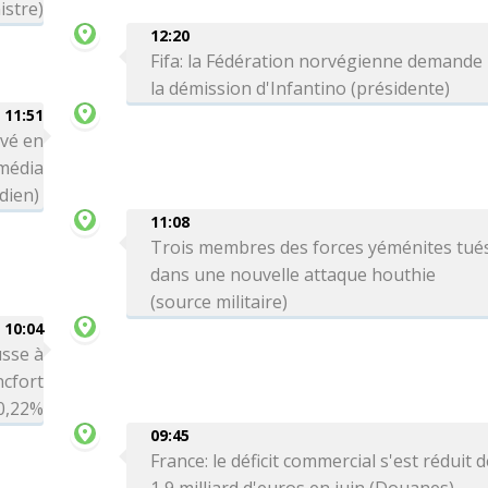
istre)
12:20
Fifa: la Fédération norvégienne demande
la démission d'Infantino (présidente)
11:51
ivé en
média
dien)
11:08
Trois membres des forces yéménites tué
dans une nouvelle attaque houthie
(source militaire)
10:04
sse à
ncfort
0,22%
09:45
France: le déficit commercial s'est réduit 