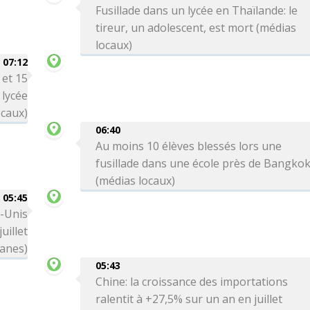
Fusillade dans un lycée en Thaïlande: le
tireur, un adolescent, est mort (médias
locaux)
07:12
 et 15
 lycée
ocaux)
06:40
Au moins 10 élèves blessés lors une
fusillade dans une école près de Bangko
(médias locaux)
05:45
s-Unis
uillet
anes)
05:43
Chine: la croissance des importations
ralentit à +27,5% sur un an en juillet