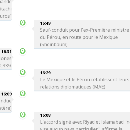
mande
itachi
euros"
16:49
Sauf-conduit pour l'ex-Première ministre
du Pérou, en route pour le Mexique
(Sheinbaum)
16:31
 Jones
0,33%
16:29
Le Mexique et le Pérou rétablissent leurs
relations diplomatiques (MAE)
16:09
tendue
stère)
16:08
L'accord signé avec Riyad et Islamabad "n
vise aucun pays particulier", affirme la