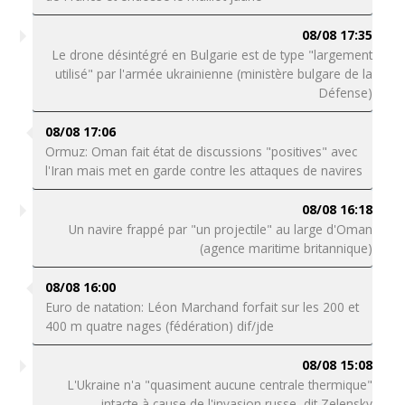
08/08 17:35
Le drone désintégré en Bulgarie est de type "largement
utilisé" par l'armée ukrainienne (ministère bulgare de la
Défense)
08/08 17:06
Ormuz: Oman fait état de discussions "positives" avec
l'Iran mais met en garde contre les attaques de navires
08/08 16:18
Un navire frappé par "un projectile" au large d'Oman
(agence maritime britannique)
08/08 16:00
Euro de natation: Léon Marchand forfait sur les 200 et
400 m quatre nages (fédération) dif/jde
08/08 15:08
L'Ukraine n'a "quasiment aucune centrale thermique"
intacte à cause de l'invasion russe, dit Zelensky