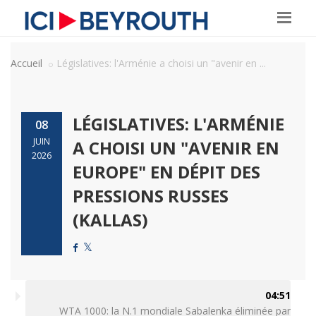
Accueil
Législatives: l'Arménie a choisi un "avenir en ...
LÉGISLATIVES: L'ARMÉNIE
08
JUIN
A CHOISI UN "AVENIR EN
2026
EUROPE" EN DÉPIT DES
PRESSIONS RUSSES
(KALLAS)
04:51
WTA 1000: la N.1 mondiale Sabalenka éliminée par