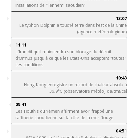
installations de "l'ennemi saoudien"
13:07
Le typhon Dolphin a touché terre dans l'est de la Chine
(agence météorologique)
11:11
L'Iran dit qu'il maintiendra son blocage du détroit
d'Ormuz jusqu'à ce que les Etats-Unis acceptent "toutes"
ses conditions
10:43
Hong Kong enregistre un record de chaleur absolu à
36,9°C (observatoire météo) cla/tmt/cel
09:41
Les Houthis du Yémen affirment avoir frappé une
raffinerie saoudienne sur la côte de la mer Rouge
04:51
WTA 1000: la N.1 mondiale Sabalenka éliminée par