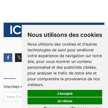
Nous utilisons des cookies
© 2026 Ici Beyrouth. Tous les droits sont réservés.
Nous utilisons des cookies et d'autres
technologies de suivi pour améliorer
votre expérience de navigation sur notre
site, pour vous montrer un contenu
personnalisé et des publicités ciblées,
pour analyser le trafic de notre site et
Newsletter
pour comprendre la provenance de nos
visiteurs.
Inscrivez-vous à notre Newsletter
J'accepte
Je refuse