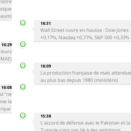
nistre
exique
baum)
16:31
Wall Street ouvre en hausse : Dow Jones
+0,17%, Nasdaq +0,71%, S&P 500 +0,33%
16:29
 leurs
 (MAE)
16:09
La production française de maïs attendu
au plus bas depuis 1980 (ministère)
16:08
ad "ne
rme la
urque
15:38
L'accord de défense avec le Pakistan et la
Turquie n'est pas lié à des ambitions