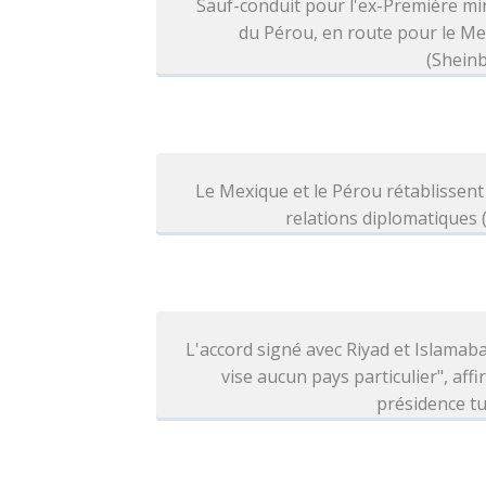
Sauf-conduit pour l'ex-Première mi
du Pérou, en route pour le M
(Shein
Le Mexique et le Pérou rétablissent
relations diplomatiques
L'accord signé avec Riyad et Islamab
vise aucun pays particulier", affi
présidence t