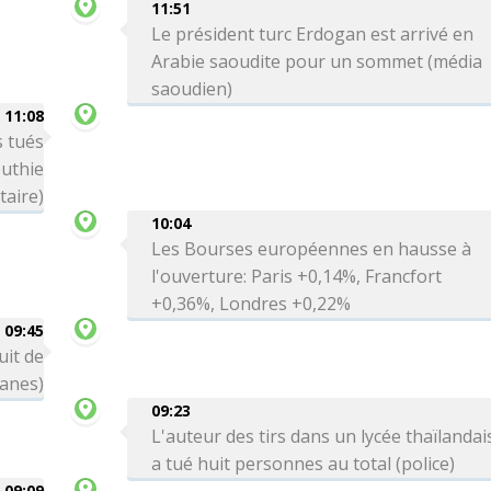
11:51
Le président turc Erdogan est arrivé en
Arabie saoudite pour un sommet (média
saoudien)
11:08
 tués
uthie
taire)
10:04
Les Bourses européennes en hausse à
l'ouverture: Paris +0,14%, Francfort
+0,36%, Londres +0,22%
09:45
uit de
uanes)
09:23
L'auteur des tirs dans un lycée thaïlandai
a tué huit personnes au total (police)
09:09