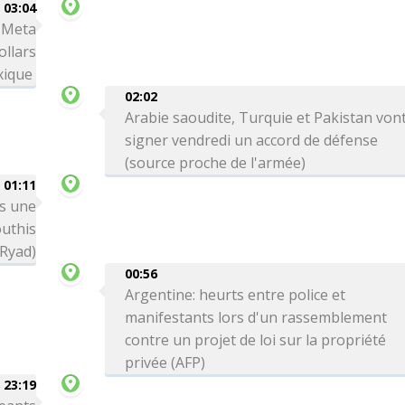
03:04
: Meta
ollars
xique
02:02
Arabie saoudite, Turquie et Pakistan von
signer vendredi un accord de défense
(source proche de l'armée)
01:11
ns une
outhis
 Ryad)
00:56
Argentine: heurts entre police et
manifestants lors d'un rassemblement
contre un projet de loi sur la propriété
privée (AFP)
 23:19