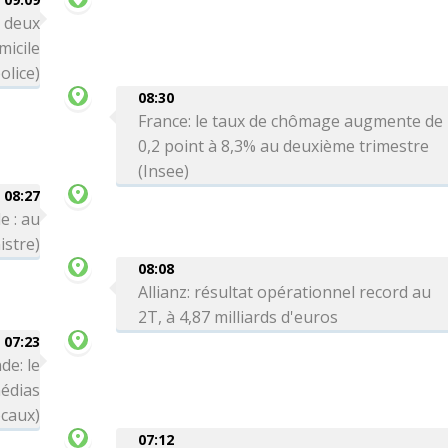
: deux
icile
olice)
08:30
France: le taux de chômage augmente de
0,2 point à 8,3% au deuxième trimestre
(Insee)
08:27
e : au
istre)
08:08
Allianz: résultat opérationnel record au
2T, à 4,87 milliards d'euros
07:23
de: le
médias
ocaux)
07:12