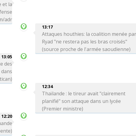
 et la
éfense
hm/adr
13:17
Attaques houthies: la coalition menée pa
Ryad "ne restera pas les bras croisés"
(source proche de l'armée saoudienne)
13:05
e des
s dans
tican)
12:34
Thaïlande : le tireur avait "clairement
planifié" son attaque dans un lycée
(Premier ministre)
12:20
emande
dente)