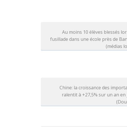
Au moins 10 élèves blessés lo
fusillade dans une école près de B
(médias l
Chine: la croissance des import
ralentit à +27,5% sur un an en j
(Dou