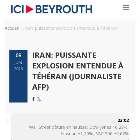
Accueil
Iran: puissante explosion entendue à Téhéran ...
IRAN: PUISSANTE
08
JUIN
EXPLOSION ENTENDUE À
2026
TÉHÉRAN (JOURNALISTE
AFP)
23:02
Wall Street clôture en hausse: Dow Jones +0,28%,
Nasdaq +1,30%, S&P 500 +0,62%