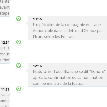
rtante
avant
 étape
13:56
Un pétrolier de la compagnie émiratie
Adnoc ciblé dans le détroit d'Ormuz par
l'Iran, selon les Emirats
12:51
uis la
zoduc
el/def
12:16
Etats-Unis: Todd Blanche se dit "honoré"
après la confirmation de sa nomination
comme ministre de la Justice
11:33
uve la
comme
ustice