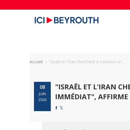
Accueil
"Israël et l'Iran cherchent à conclure un ...
"ISRAËL ET L'IRAN C
08
JUIN
IMMÉDIAT", AFFIRME
2026