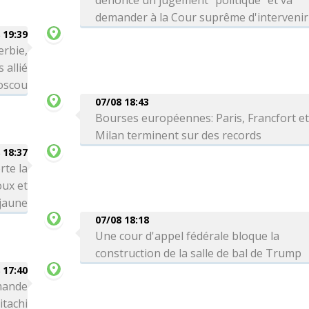
dénonce un jugement "politique" et va
demander à la Cour suprême d'intervenir
 19:39
erbie,
 allié
Moscou
07/08 18:43
Bourses européennes: Paris, Francfort e
Milan terminent sur des records
 18:37
rte la
oux et
 jaune
07/08 18:18
Une cour d'appel fédérale bloque la
construction de la salle de bal de Trump
 17:40
mande
itachi