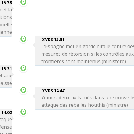
 15:38
 et la
itions
cielle
ienne
07/08 15:31
L'Espagne met en garde l'Italie contre de
mesures de rétorsion si les contrôles aux
frontières sont maintenus (ministère)
 15:31
et aux
aisse
07/08 14:47
Yémen: deux civils tués dans une nouvell
attaque des rebelles houthis (ministre)
 14:02
ttaque
éfense