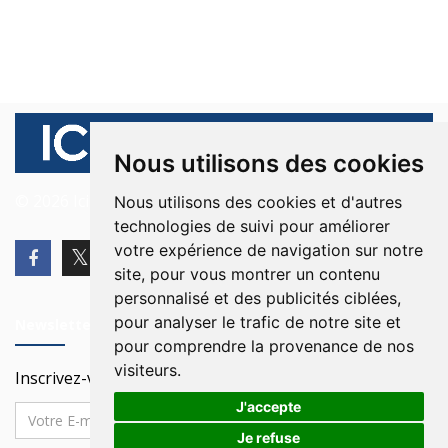
Nous utilisons des cookies
© 2026 Ici Beyrouth. Tous les droits sont réservés.
Nous utilisons des cookies et d'autres
technologies de suivi pour améliorer
votre expérience de navigation sur notre
site, pour vous montrer un contenu
personnalisé et des publicités ciblées,
pour analyser le trafic de notre site et
Newsletter
pour comprendre la provenance de nos
visiteurs.
Inscrivez-vous à notre Newsletter
J'accepte
Je refuse