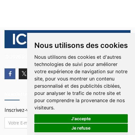
Nous utilisons des cookies
© 2026 Ici Beyrouth. Tous les droits sont réservés.
Nous utilisons des cookies et d'autres
technologies de suivi pour améliorer
votre expérience de navigation sur notre
site, pour vous montrer un contenu
personnalisé et des publicités ciblées,
pour analyser le trafic de notre site et
Newsletter
pour comprendre la provenance de nos
visiteurs.
Inscrivez-vous à notre Newsletter
J'accepte
Je refuse