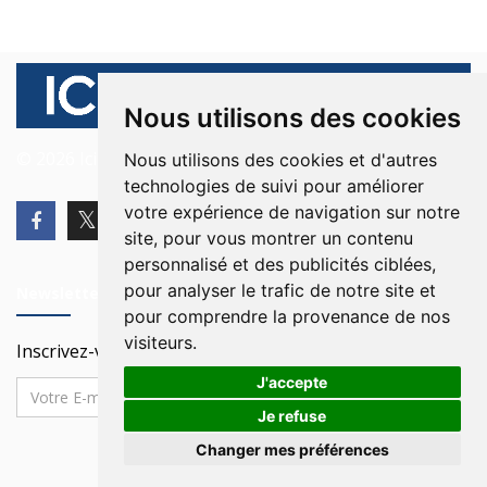
Nous utilisons des cookies
© 2026 Ici Beyrouth. Tous les droits sont réservés.
Nous utilisons des cookies et d'autres
technologies de suivi pour améliorer
votre expérience de navigation sur notre
site, pour vous montrer un contenu
personnalisé et des publicités ciblées,
pour analyser le trafic de notre site et
Newsletter
pour comprendre la provenance de nos
visiteurs.
Inscrivez-vous à notre Newsletter
J'accepte
Je refuse
Changer mes préférences