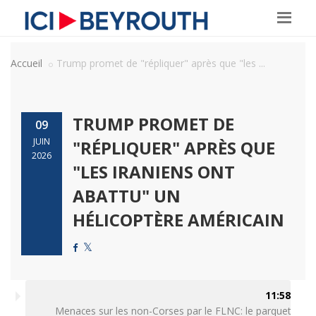
Accueil
Trump promet de "répliquer" après que "les ...
TRUMP PROMET DE
09
JUIN
"RÉPLIQUER" APRÈS QUE
2026
"LES IRANIENS ONT
ABATTU" UN
HÉLICOPTÈRE AMÉRICAIN
11:58
Menaces sur les non-Corses par le FLNC: le parquet