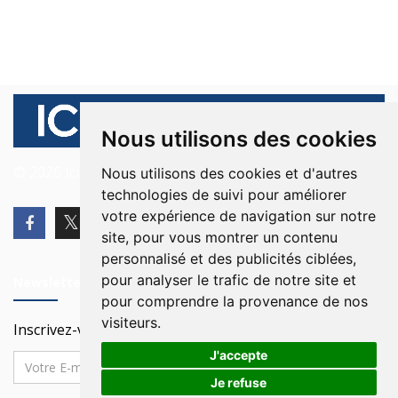
Nous utilisons des cookies
© 2026 Ici Beyrouth. Tous les droits sont réservés.
Nous utilisons des cookies et d'autres
technologies de suivi pour améliorer
votre expérience de navigation sur notre
site, pour vous montrer un contenu
personnalisé et des publicités ciblées,
pour analyser le trafic de notre site et
Newsletter
pour comprendre la provenance de nos
visiteurs.
Inscrivez-vous à notre Newsletter
J'accepte
Je refuse