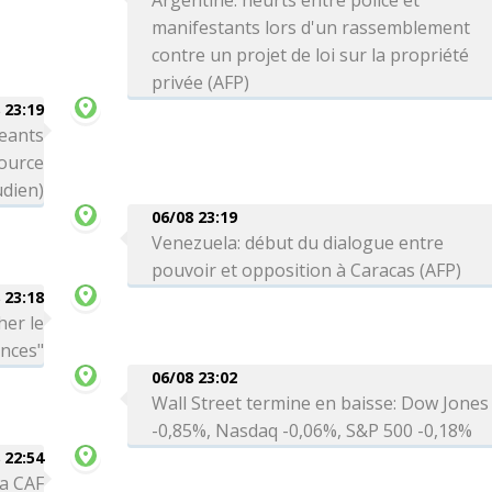
Argentine: heurts entre police et
manifestants lors d'un rassemblement
contre un projet de loi sur la propriété
privée (AFP)
 23:19
eants
source
dien)
06/08 23:19
Venezuela: début du dialogue entre
pouvoir et opposition à Caracas (AFP)
 23:18
her le
ances"
06/08 23:02
Wall Street termine en baisse: Dow Jones
-0,85%, Nasdaq -0,06%, S&P 500 -0,18%
 22:54
la CAF