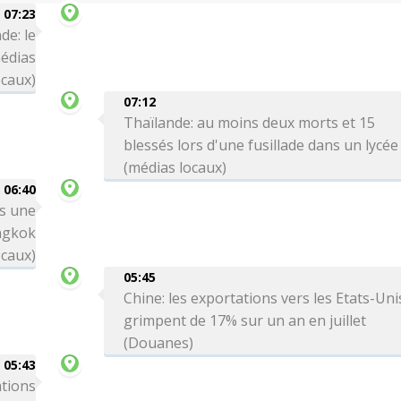
07:23
de: le
médias
ocaux)
07:12
Thaïlande: au moins deux morts et 15
blessés lors d'une fusillade dans un lycée
(médias locaux)
06:40
rs une
angkok
ocaux)
05:45
Chine: les exportations vers les Etats-Uni
grimpent de 17% sur un an en juillet
(Douanes)
05:43
ations