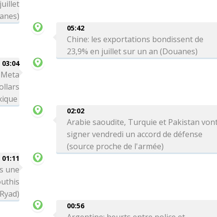
uillet
anes)
05:42
Chine: les exportations bondissent de
23,9% en juillet sur un an (Douanes)
03:04
: Meta
ollars
xique
02:02
Arabie saoudite, Turquie et Pakistan von
signer vendredi un accord de défense
(source proche de l'armée)
01:11
ns une
outhis
 Ryad)
00:56