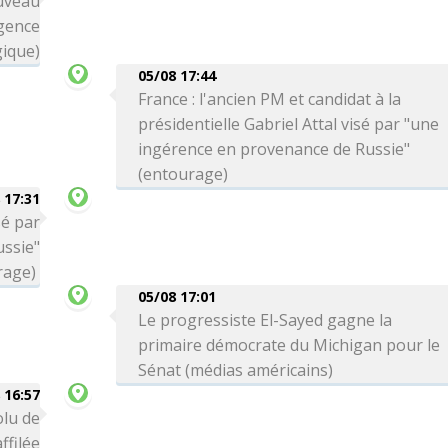
uveau
gence
ique)
05/08 17:44
France : l'ancien PM et candidat à la
présidentielle Gabriel Attal visé par "une
ingérence en provenance de Russie"
(entourage)
 17:31
sé par
ssie"
rage)
05/08 17:01
Le progressiste El-Sayed gagne la
primaire démocrate du Michigan pour le
Sénat (médias américains)
 16:57
olu de
ffilée