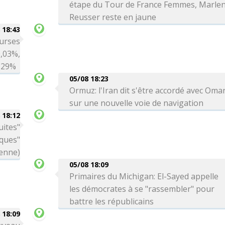
étape du Tour de France Femmes, Marle
Reusser reste en jaune
 18:43
ourses
0,03%,
0,29%
05/08 18:23
Ormuz: l'Iran dit s'être accordé avec Oma
sur une nouvelle voie de navigation
 18:12
uites"
aques"
ienne)
05/08 18:09
Primaires du Michigan: El-Sayed appelle
les démocrates à se "rassembler" pour
battre les républicains
 18:09