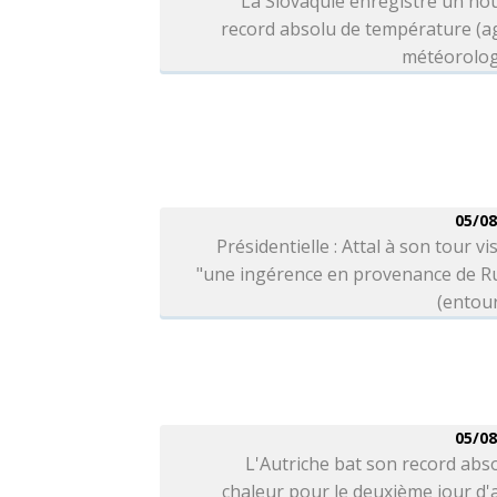
La Slovaquie enregistre un no
record absolu de température (a
météorolog
05/08
Présidentielle : Attal à son tour vi
"une ingérence en provenance de Ru
(entou
05/08
L'Autriche bat son record abs
chaleur pour le deuxième jour d'a