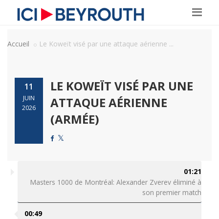
Accueil
Le Koweït visé par une attaque aérienne ...
LE KOWEÏT VISÉ PAR UNE
11
JUIN
ATTAQUE AÉRIENNE
2026
(ARMÉE)
01:21
Masters 1000 de Montréal: Alexander Zverev éliminé à
son premier match
00:49