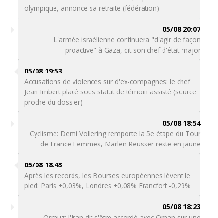
olympique, annonce sa retraite (fédération)
05/08 20:07
L'armée israélienne continuera "d'agir de façon
proactive" à Gaza, dit son chef d'état-major
05/08 19:53
Accusations de violences sur d'ex-compagnes: le chef
Jean Imbert placé sous statut de témoin assisté (source
proche du dossier)
05/08 18:54
Cyclisme: Demi Vollering remporte la 5e étape du Tour
de France Femmes, Marlen Reusser reste en jaune
05/08 18:43
Après les records, les Bourses européennes lèvent le
pied: Paris +0,03%, Londres +0,08% Francfort -0,29%
05/08 18:23
Ormuz: l'Iran dit s'être accordé avec Oman sur une