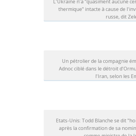
L'Ukraine n'a "quasiment aucune ce
thermique" intacte à cause de l'in
russe, dit Ze
Un pétrolier de la compagnie ém
Adnoc ciblé dans le détroit d'Orm
l'Iran, selon les E
Etats-Unis: Todd Blanche se dit "h
après la confirmation de sa nomi
comme ministre de la J