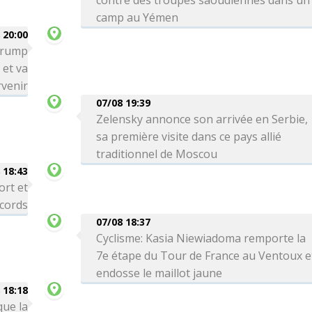
contre des troupes saoudiennes dans un
camp au Yémen
 20:00
 Trump
 et va
venir
07/08 19:39
Zelensky annonce son arrivée en Serbie,
sa première visite dans ce pays allié
traditionnel de Moscou
 18:43
ort et
ecords
07/08 18:37
Cyclisme: Kasia Niewiadoma remporte la
7e étape du Tour de France au Ventoux e
endosse le maillot jaune
 18:18
que la