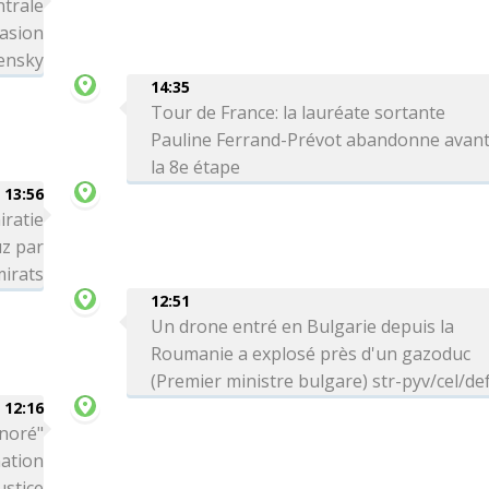
ntrale
vasion
lensky
14:35
Tour de France: la lauréate sortante
Pauline Ferrand-Prévot abandonne avan
la 8e étape
13:56
iratie
uz par
mirats
12:51
Un drone entré en Bulgarie depuis la
Roumanie a explosé près d'un gazoduc
(Premier ministre bulgare) str-pyv/cel/de
12:16
onoré"
nation
ustice