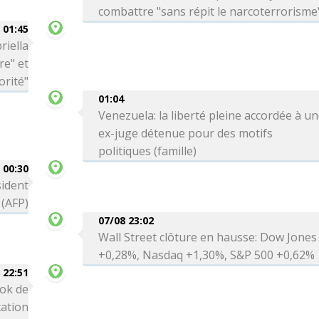
combattre "sans répit le narcoterrorisme
01:45
riella
re" et
orité"
01:04
Venezuela: la liberté pleine accordée à u
ex-juge détenue pour des motifs
politiques (famille)
00:30
sident
 (AFP)
07/08 23:02
Wall Street clôture en hausse: Dow Jones
+0,28%, Nasdaq +1,30%, S&P 500 +0,62%
 22:51
ok de
cation