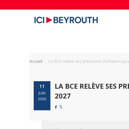
Accueil
La BCE relève ses prévisions d'inflation pour 
LA BCE RELÈVE SES P
11
JUIN
2027
2026