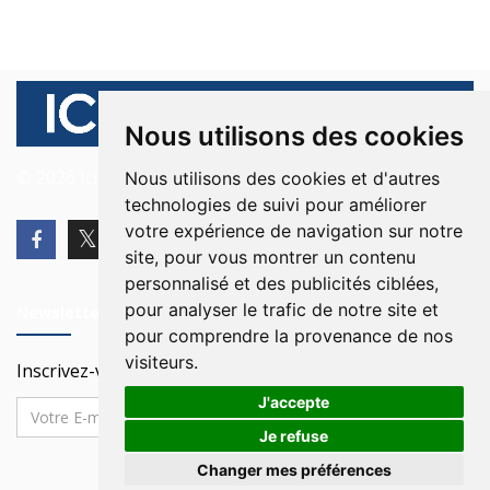
Nous utilisons des cookies
© 2026 Ici Beyrouth. Tous les droits sont réservés.
Nous utilisons des cookies et d'autres
technologies de suivi pour améliorer
votre expérience de navigation sur notre
site, pour vous montrer un contenu
personnalisé et des publicités ciblées,
pour analyser le trafic de notre site et
Newsletter
pour comprendre la provenance de nos
visiteurs.
Inscrivez-vous à notre Newsletter
J'accepte
Je refuse
Changer mes préférences