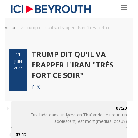
Accueil
Trump dit qu'il va frapper l'Iran "très fort ce ...
TRUMP DIT QU'IL VA
11
JUIN
FRAPPER L'IRAN "TRÈS
2026
FORT CE SOIR"
07:23
Fusillade dans un lycée en Thaïlande: le tireur, un
adolescent, est mort (médias locaux)
07:12