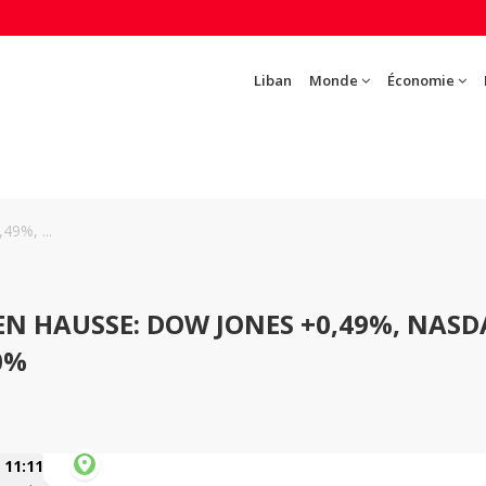
Liban
Monde
Économie
49%, ...
EN HAUSSE: DOW JONES +0,49%, NAS
0%
11:11