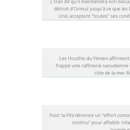
L'Iran dit qu'il maintiendra son bloc
détroit d'Ormuz jusqu'à ce que les 
Unis acceptent "toutes" ses cond
Les Houthis du Yémen affirment
frappé une raffinerie saoudienne 
côte de la mer 
Foot: la Fifa dénonce un "effort conce
continu" pour affaiblir Inf
(commun