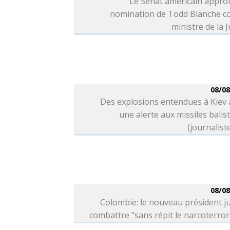
Le Sénat américain appro
nomination de Todd Blanche 
ministre de la J
08/08
Des explosions entendues à Kiev
une alerte aux missiles balis
(journalist
08/08
Colombie: le nouveau président j
combattre "sans répit le narcoterro