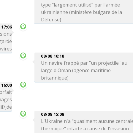
type "largement utilisé" par l'armée
ukrainienne (ministère bulgare de la
Défense)
 17:06
ssions
 garde
avires
08/08 16:18
Un navire frappé par "un projectile" au
large d'Oman (agence maritime
britannique)
 16:00
orfait
 nages
if/jde
08/08 15:08
L'Ukraine n'a "quasiment aucune central
thermique" intacte à cause de l'invasion