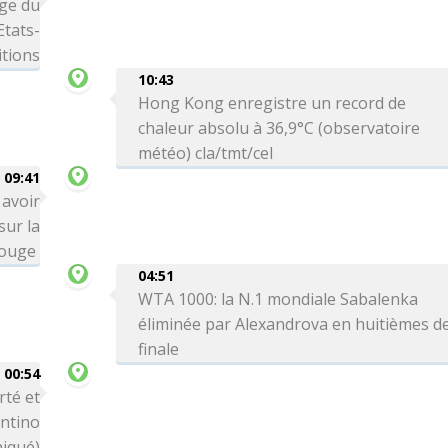
age du
Etats-
itions
10:43
Hong Kong enregistre un record de
chaleur absolu à 36,9°C (observatoire
météo) cla/tmt/cel
09:41
 avoir
sur la
Rouge
04:51
WTA 1000: la N.1 mondiale Sabalenka
éliminée par Alexandrova en huitièmes d
finale
00:54
rté et
antino
iqué)