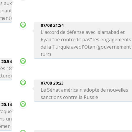
s aux
enant
ement)
07/08 21:54
L'accord de défense avec Islamabad et
Ryad "ne contredit pas" les engagements
de la Turquie avec l'Otan (gouvernement
turc)
 20:54
rès 18
cture)
07/08 20:23
Le Sénat américain adopte de nouvelles
sanctions contre la Russie
 20:14
taque
ns un
Yémen