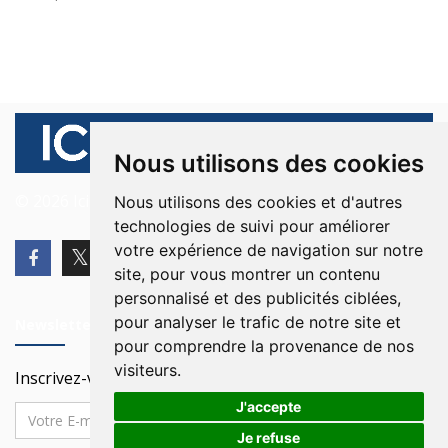
Nous utilisons des cookies
© 2026 Ici Beyrouth. Tous les droits sont réservés.
Nous utilisons des cookies et d'autres
technologies de suivi pour améliorer
votre expérience de navigation sur notre
site, pour vous montrer un contenu
personnalisé et des publicités ciblées,
pour analyser le trafic de notre site et
Newsletter
pour comprendre la provenance de nos
visiteurs.
Inscrivez-vous à notre Newsletter
J'accepte
Je refuse