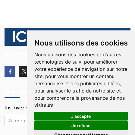
Nous utilisons des cookies
© 2026 Ici Beyrouth. Tous les droits sont réservés.
Nous utilisons des cookies et d'autres
technologies de suivi pour améliorer
votre expérience de navigation sur notre
site, pour vous montrer un contenu
personnalisé et des publicités ciblées,
pour analyser le trafic de notre site et
Newsletter
pour comprendre la provenance de nos
visiteurs.
Inscrivez-vous à notre Newsletter
J'accepte
Je refuse
Changer mes préférences