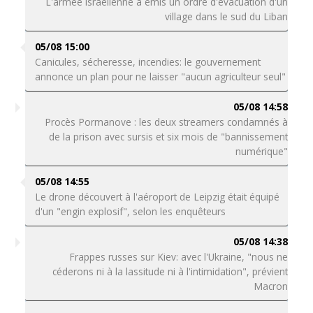
L'armée israélienne a émis un ordre d'évacuation d'un
village dans le sud du Liban
05/08 15:00
Canicules, sécheresse, incendies: le gouvernement
annonce un plan pour ne laisser "aucun agriculteur seul"
05/08 14:58
Procès Pormanove : les deux streamers condamnés à
de la prison avec sursis et six mois de "bannissement
numérique"
05/08 14:55
Le drone découvert à l'aéroport de Leipzig était équipé
d'un "engin explosif", selon les enquêteurs
05/08 14:38
Frappes russes sur Kiev: avec l'Ukraine, "nous ne
céderons ni à la lassitude ni à l'intimidation", prévient
Macron