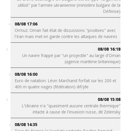
utilisé" par l'armée ukrainienne (ministère bulgare de la
Défense)
08/08 17:06
Ormuz: Oman fait état de discussions "positives" avec
l'Iran mais met en garde contre les attaques de navires
08/08 16:18
Un navire frappé par "un projectile" au large d'Oman
(agence maritime britannique)
08/08 16:00
Euro de natation: Léon Marchand forfait sur les 200 et
400 m quatre nages (fédération) dif/jde
08/08 15:08
L'Ukraine n'a "quasiment aucune centrale thermique"
intacte à cause de l'invasion russe, dit Zelensky
08/08 14:35
Tour de France: la lauréate sortante Pauline Ferrand-