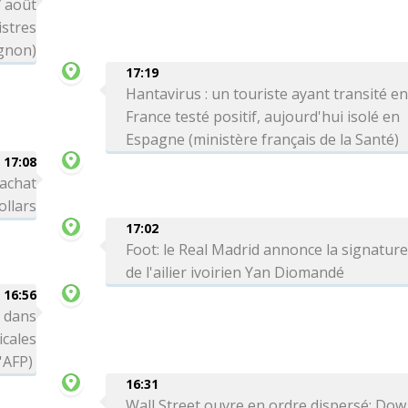
7 août
stres
gnon)
17:19
Hantavirus : un touriste ayant transité e
France testé positif, aujourd'hui isolé en
Espagne (ministère français de la Santé)
17:08
rachat
ollars
17:02
Foot: le Real Madrid annonce la signatur
de l'ailier ivoirien Yan Diomandé
16:56
 dans
icales
l'AFP)
16:31
Wall Street ouvre en ordre dispersé: Dow