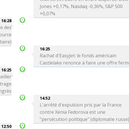
Jones +0,17%, Nasdaq -0,36%, S&P 500
+0,07%
16:28
e des
source
itaire)
16:25
Rachat d'EasyJet: le fonds américain
Castlelake renonce à faire une offre fer
16:25
eiller
trage
ngrès
14:52
L'arrêté d'expulsion pris par la France
contre Xenia Fedorova est une
"persécution politique" (diplomatie russe
12:50