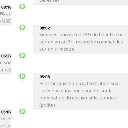
Défense)
08:16
 9% au
ds USD
08:02
Siemens: hausse de 15% du bénéfice net
sur un an au 3T, record de commandes
sur un trimestre
06:27
le sud
ienne)
05:08
Foot: perquisition à la fédération sud-
coréenne dans une enquête sur la
nomination du dernier sélectionneur
(police)
05:07
formes
ganisé