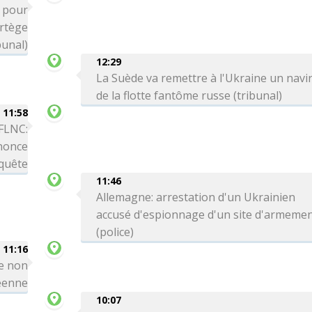
é pour
ortège
bunal)
12:29
La Suède va remettre à l'Ukraine un navi
de la flotte fantôme russe (tribunal)
11:58
 FLNC:
nnonce
nquête
11:46
Allemagne: arrestation d'un Ukrainien
accusé d'espionnage d'un site d'armeme
(police)
11:16
le non
réenne
10:07