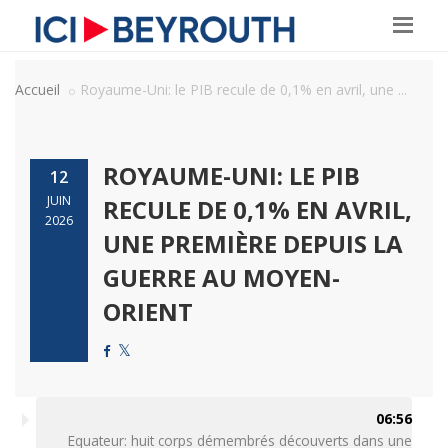
Accueil
Royaume-Uni: le PIB recule de 0,1% en avril, une ...
ROYAUME-UNI: LE PIB
12
JUIN
RECULE DE 0,1% EN AVRIL,
2026
UNE PREMIÈRE DEPUIS LA
GUERRE AU MOYEN-
ORIENT
06:56
Equateur: huit corps démembrés découverts dans une