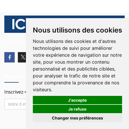
Nous utilisons des cookies
© 2026 Ici Beyrouth. Tous les droits sont réservés.
Nous utilisons des cookies et d'autres
technologies de suivi pour améliorer
votre expérience de navigation sur notre
site, pour vous montrer un contenu
personnalisé et des publicités ciblées,
pour analyser le trafic de notre site et
Newsletter
pour comprendre la provenance de nos
visiteurs.
Inscrivez-vous à notre Newsletter
J'accepte
Je refuse
Changer mes préférences