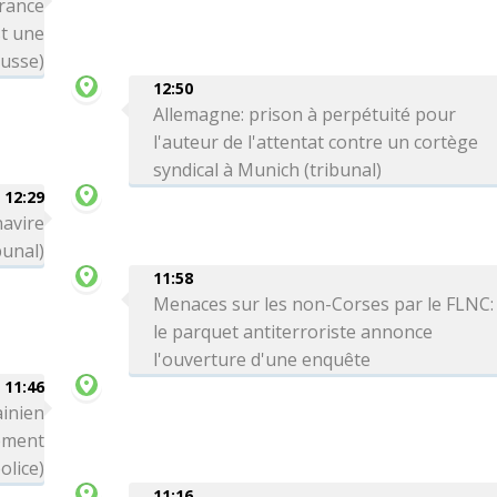
France
st une
russe)
12:50
Allemagne: prison à perpétuité pour
l'auteur de l'attentat contre un cortège
syndical à Munich (tribunal)
12:29
navire
bunal)
11:58
Menaces sur les non-Corses par le FLNC:
le parquet antiterroriste annonce
l'ouverture d'une enquête
11:46
ainien
ement
olice)
11:16