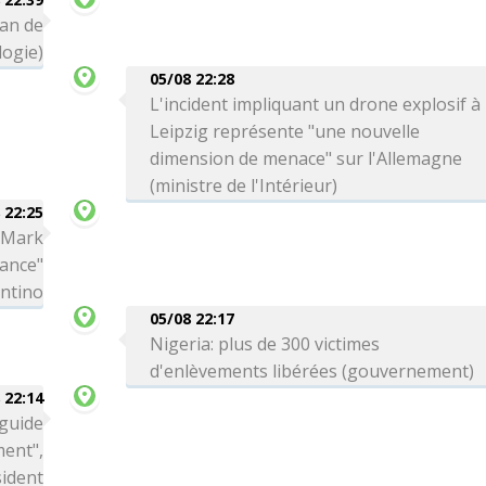
can de
logie)
05/08 22:28
L'incident impliquant un drone explosif à
Leipzig représente "une nouvelle
dimension de menace" sur l'Allemagne
(ministre de l'Intérieur)
 22:25
a Mark
iance"
antino
05/08 22:17
Nigeria: plus de 300 victimes
d'enlèvements libérées (gouvernement)
 22:14
 guide
ment",
sident