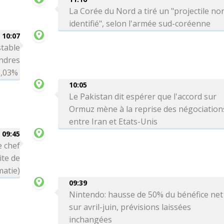
La Corée du Nord a tiré un "projectile no
identifié", selon l'armée sud-coréenne
10:07
table
ondres
-0,03%
10:05
Le Pakistan dit espérer que l'accord sur
Ormuz mène à la reprise des négociation
entre Iran et Etats-Unis
09:45
e chef
ite de
matie)
09:39
Nintendo: hausse de 50% du bénéfice net
sur avril-juin, prévisions laissées
inchangées