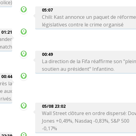
olice)
05:07
Chili: Kast annonce un paquet de réform
législatives contre le crime organisé
01:21
ander
 match
00:49
La direction de la Fifa réaffirme son "plei
soutien au président" Infantino.
00:44
rès la
re aux
rivés.
05/08 23:02
Wall Street clôture en ordre dispersé: Do
Jones +0,49%, Nasdaq -0,83%, S&P 500
-0,17%
 22:39