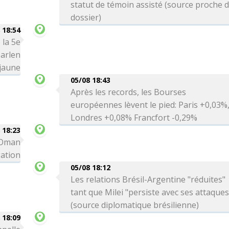
statut de témoin assisté (source proche 
dossier)
 18:54
 la 5e
arlen
 jaune
05/08 18:43
Après les records, les Bourses
européennes lèvent le pied: Paris +0,03%
Londres +0,08% Francfort -0,29%
 18:23
c Oman
gation
05/08 18:12
Les relations Brésil-Argentine "réduites"
tant que Milei "persiste avec ses attaques
(source diplomatique brésilienne)
 18:09