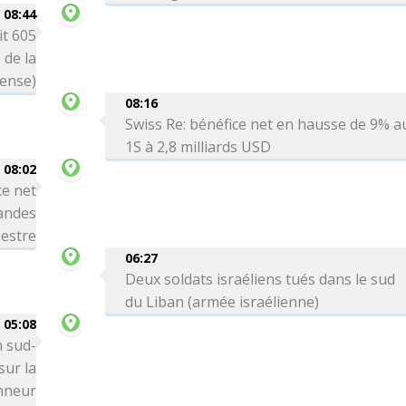
08:44
it 605
 de la
ense)
08:16
Swiss Re: bénéfice net en hausse de 9% a
1S à 2,8 milliards USD
08:02
ce net
andes
mestre
06:27
Deux soldats israéliens tués dans le sud
du Liban (armée israélienne)
05:08
n sud-
ur la
onneur