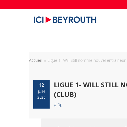
Accueil
Ligue 1- Will Still nommé nouvel entraîneur à
LIGUE 1- WILL STIL
12
JUIN
(CLUB)
2026